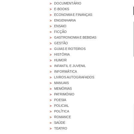
>
DOCUMENTÁRIO
>
E-BOOKS
>
ECONOMIA E FINANÇAS
>
ENGENHARIA
>
ENSAIO
>
FICÇÃO
>
GASTRONOMIA E BEBIDAS
>
GESTÃO
>
GUIAS E ROTEIROS
>
HISTÓRIA
>
HUMOR
>
INFANTIL E JUVENIL
>
INFORMÁTICA
>
LIVROS AUTOGRAFADOS
>
MANUAIS
>
MEMÓRIAS
>
PATRIMÓNIO
>
POESIA
>
POLICIAL
>
POLÍTICA
>
ROMANCE
>
SAÚDE
>
TEATRO